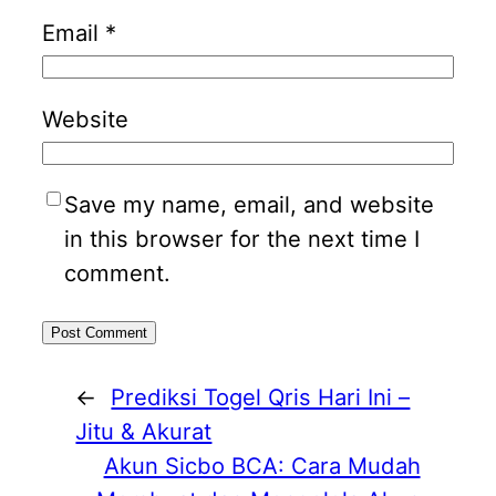
Email
*
Website
Save my name, email, and website
in this browser for the next time I
comment.
←
Prediksi Togel Qris Hari Ini –
Jitu & Akurat
Akun Sicbo BCA: Cara Mudah