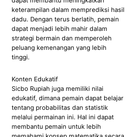
dapat membantu meningkatkan
keterampilan dalam memprediksi hasil
dadu. Dengan terus berlatih, pemain
dapat menjadi lebih mahir dalam
strategi bermain dan memperoleh
peluang kemenangan yang lebih
tinggi.
Konten Edukatif
Sicbo Rupiah juga memiliki nilai
edukatif, dimana pemain dapat belajar
tentang probabilitas dan statistik
melalui permainan ini. Hal ini dapat
membantu pemain untuk lebih
memahami konsep matematika secara