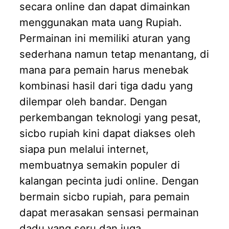
secara online dan dapat dimainkan
menggunakan mata uang Rupiah.
Permainan ini memiliki aturan yang
sederhana namun tetap menantang, di
mana para pemain harus menebak
kombinasi hasil dari tiga dadu yang
dilempar oleh bandar. Dengan
perkembangan teknologi yang pesat,
sicbo rupiah kini dapat diakses oleh
siapa pun melalui internet,
membuatnya semakin populer di
kalangan pecinta judi online. Dengan
bermain sicbo rupiah, para pemain
dapat merasakan sensasi permainan
dadu yang seru dan juga