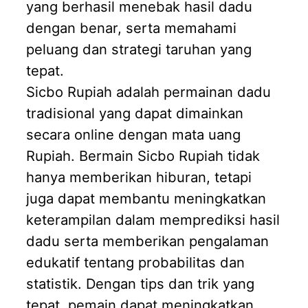
yang berhasil menebak hasil dadu
dengan benar, serta memahami
peluang dan strategi taruhan yang
tepat.
Sicbo Rupiah adalah permainan dadu
tradisional yang dapat dimainkan
secara online dengan mata uang
Rupiah. Bermain Sicbo Rupiah tidak
hanya memberikan hiburan, tetapi
juga dapat membantu meningkatkan
keterampilan dalam memprediksi hasil
dadu serta memberikan pengalaman
edukatif tentang probabilitas dan
statistik. Dengan tips dan trik yang
tepat, pemain dapat meningkatkan