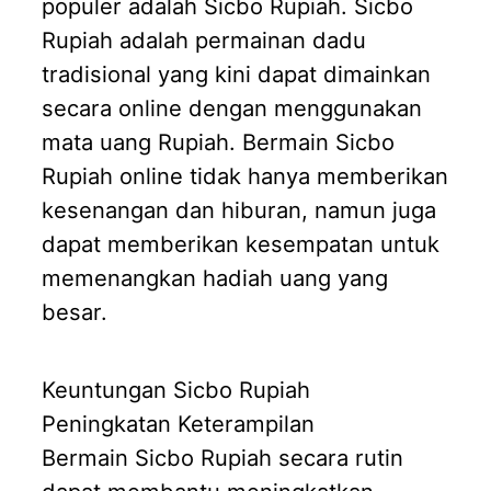
populer adalah Sicbo Rupiah. Sicbo
Rupiah adalah permainan dadu
tradisional yang kini dapat dimainkan
secara online dengan menggunakan
mata uang Rupiah. Bermain Sicbo
Rupiah online tidak hanya memberikan
kesenangan dan hiburan, namun juga
dapat memberikan kesempatan untuk
memenangkan hadiah uang yang
besar.
Keuntungan Sicbo Rupiah
Peningkatan Keterampilan
Bermain Sicbo Rupiah secara rutin