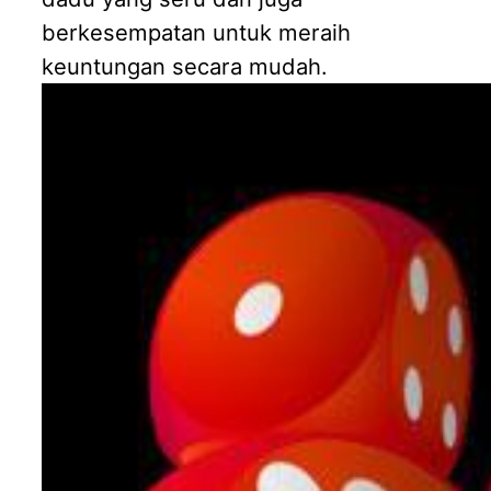
berkesempatan untuk meraih
keuntungan secara mudah.