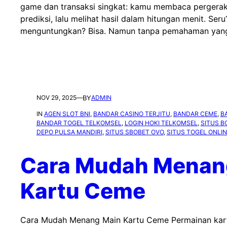
game dan transaksi singkat: kamu membaca pergera
prediksi, lalu melihat hasil dalam hitungan menit. Seru
menguntungkan? Bisa. Namun tanpa pemahaman yang 
NOV 29, 2025
—
BY
ADMIN
IN
AGEN SLOT BNI
, 
BANDAR CASINO TERJITU
, 
BANDAR CEME
, 
B
BANDAR TOGEL TELKOMSEL
, 
LOGIN HOKI TELKOMSEL
, 
SITUS B
DEPO PULSA MANDIRI
, 
SITUS SBOBET OVO
, 
SITUS TOGEL ONLIN
Cara Mudah Menan
Kartu Ceme
Cara Mudah Menang Main Kartu Ceme Permainan kar