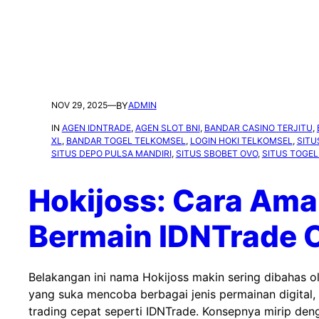
NOV 29, 2025
—
BY
ADMIN
IN
AGEN IDNTRADE
, 
AGEN SLOT BNI
, 
BANDAR CASINO TERJITU
, 
XL
, 
BANDAR TOGEL TELKOMSEL
, 
LOGIN HOKI TELKOMSEL
, 
SITU
SITUS DEPO PULSA MANDIRI
, 
SITUS SBOBET OVO
, 
SITUS TOGEL
Hokijoss: Cara Am
Bermain IDNTrade 
Belakangan ini nama Hokijoss makin sering dibahas 
yang suka mencoba berbagai jenis permainan digital,
trading cepat seperti IDNTrade. Konsepnya mirip de