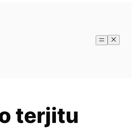
 terjitu