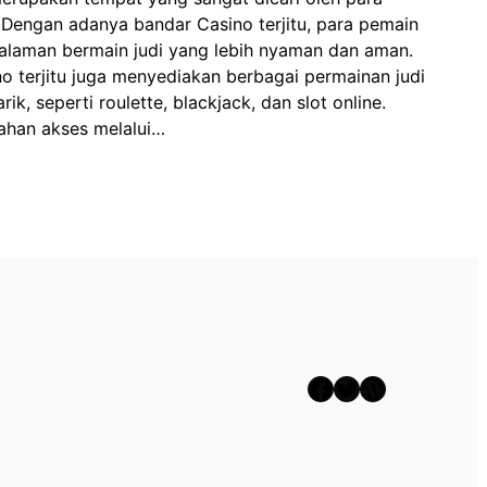
 Dengan adanya bandar Casino terjitu, para pemain
laman bermain judi yang lebih nyaman dan aman.
ino terjitu juga menyediakan berbagai permainan judi
k, seperti roulette, blackjack, dan slot online.
han akses melalui…
Facebook
Twitter
WordPress