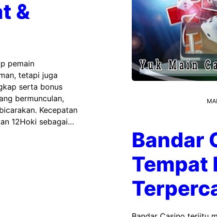
t &
ap pemain
an, tetapi juga
gkap serta bonus
yang bermunculan,
MAR
ibicarakan. Kecepatan
ikan 12Hoki sebagai…
Bandar C
Tempat 
Terperc
Bandar Casino terjitu 