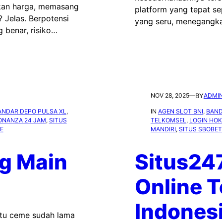
kan harga, memasang
platform yang tepat sep
? Jelas. Berpotensi
yang seru, menegangka
benar, risiko…
NOV 28, 2025
—
BY
ADMI
ANDAR DEPO PULSA XL
, 
IN
AGEN SLOT BNI
, 
BAND
ONANZA 24 JAM
, 
SITUS
TELKOMSEL
, 
LOGIN HOK
E
MANDIRI
, 
SITUS SBOBET
g Main
Situs247
Online 
Indones
tu ceme sudah lama