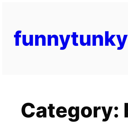
funnytunk
Category: