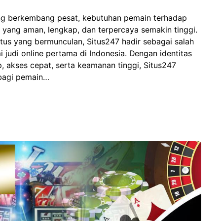
ang berkembang pesat, kebutuhan pemain terhadap
e yang aman, lengkap, dan terpercaya semakin tinggi.
tus yang bermunculan, Situs247 hadir sebagai salah
i judi online pertama di Indonesia. Dengan identitas
p, akses cepat, serta keamanan tinggi, Situs247
 bagi pemain…