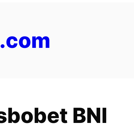
y.com
sbobet BNI