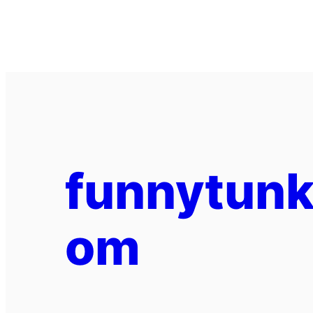
funnytunk
om