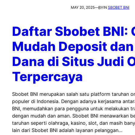
MAY 20, 2025
—
BY
IN
SBOBET BNI
Daftar Sbobet BNI: 
Mudah Deposit dan 
Dana di Situs Judi 
Terpercaya
Sbobet BNI merupakan salah satu platform taruhan on
populer di Indonesia. Dengan adanya kerjasama anta
BNI, memudahkan para pengguna untuk melakukan tr
dengan mudah dan aman. Sbobet BNI menawarkan ber
taruhan seperti olahraga, kasino, slot, dan masih ban
lain dari Sbobet BNI adalah layanan pelanggan…