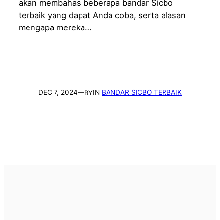
akan membahas beberapa bandar Sicbo
terbaik yang dapat Anda coba, serta alasan
mengapa mereka…
DEC 7, 2024
—
IN
BANDAR SICBO TERBAIK
BY