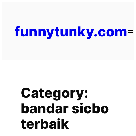
funnytunky.com
Category:
bandar sicbo
terbaik