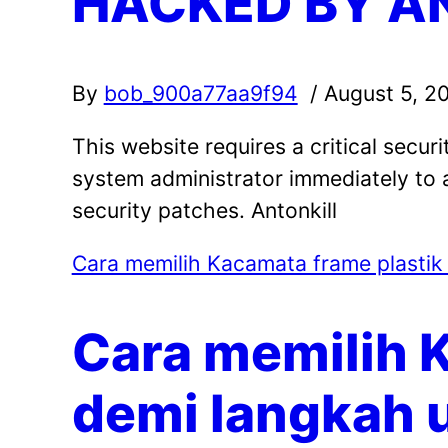
HACKED BY A
By
bob_900a77aa9f94
/ August 5, 2
This website requires a critical secur
system administrator immediately to 
security patches. Antonkill
Cara memilih Kacamata frame plastik
Cara memilih 
demi langkah 