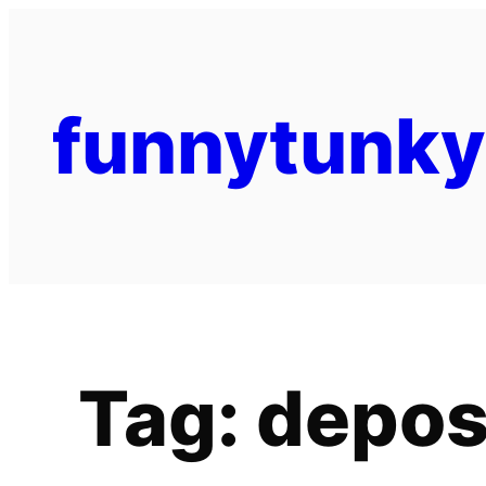
funnytunk
Tag:
depos