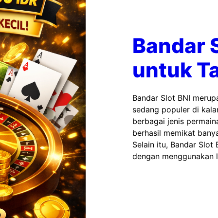
Bandar S
untuk T
Bandar Slot BNI merupa
sedang populer di kala
berbagai jenis permain
berhasil memikat ban
Selain itu, Bandar Slo
dengan menggunakan l