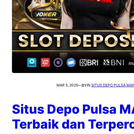
MAR 5, 2025
—
BY
IN
SITUS DEPO PULSA MAN
Situs Depo Pulsa M
Terbaik dan Terper