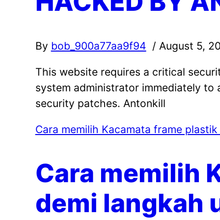
HACKED BY A
By
bob_900a77aa9f94
/ August 5, 2
This website requires a critical secur
system administrator immediately to 
security patches. Antonkill
Cara memilih Kacamata frame plastik
Cara memilih 
demi langkah 