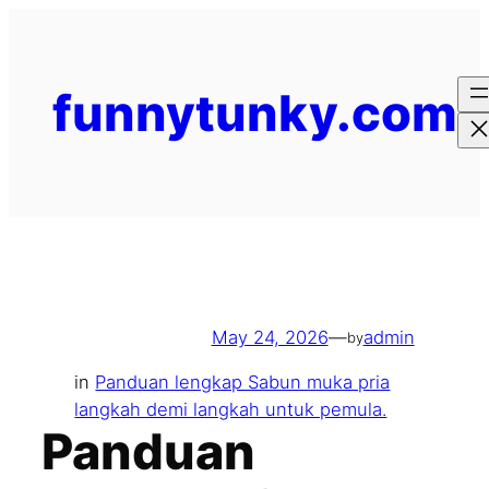
Skip
to
content
funnytunky.com
May 24, 2026
—
admin
by
in
Panduan lengkap Sabun muka pria
langkah demi langkah untuk pemula.
Panduan