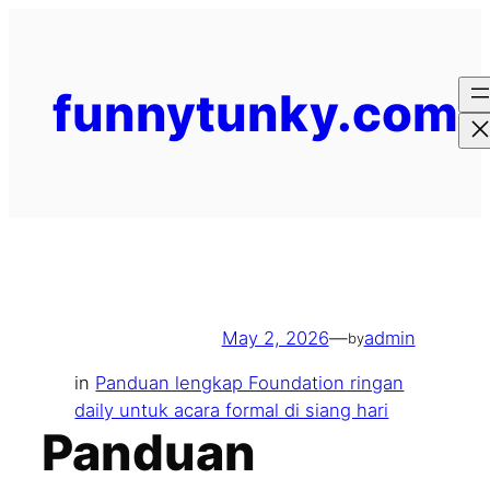
Skip
to
content
funnytunky.com
May 2, 2026
—
admin
by
in
Panduan lengkap Foundation ringan
daily untuk acara formal di siang hari
Panduan