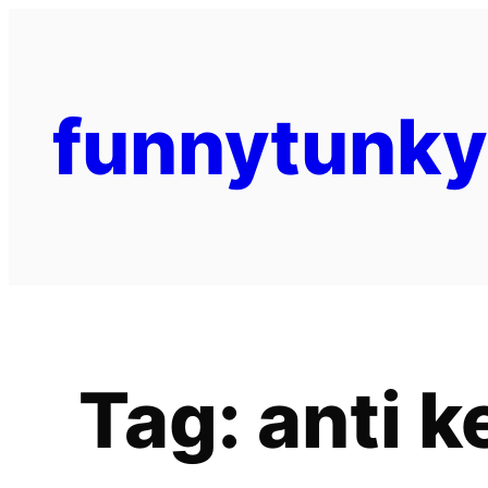
funnytunk
Tag:
anti k