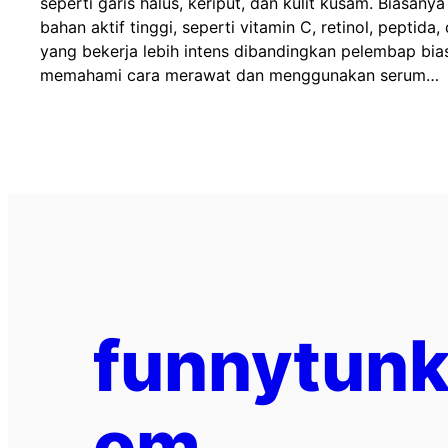
seperti garis halus, keriput, dan kulit kusam. Biasan
bahan aktif tinggi, seperti vitamin C, retinol, peptida
yang bekerja lebih intens dibandingkan pelembap bia
memahami cara merawat dan menggunakan serum…
funnytunk
om