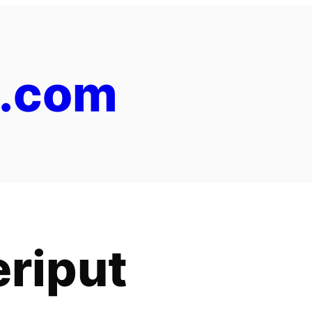
y.com
eriput