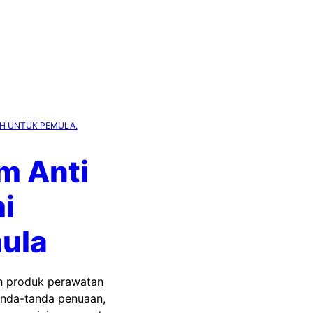
AH UNTUK PEMULA.
m Anti
i
ula
ah produk perawatan
anda-tanda penuaan,