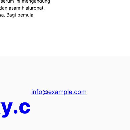
ya serum ini mengandung
, dan asam hialuronat,
sa. Bagi pemula,
info@example.com
y.c