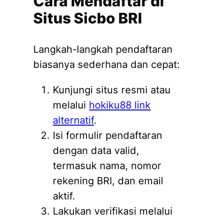
Cara Mendaftar di
Situs Sicbo BRI
Langkah-langkah pendaftaran
biasanya sederhana dan cepat:
Kunjungi situs resmi atau
melalui
hokiku88 link
alternatif
.
Isi formulir pendaftaran
dengan data valid,
termasuk nama, nomor
rekening BRI, dan email
aktif.
Lakukan verifikasi melalui