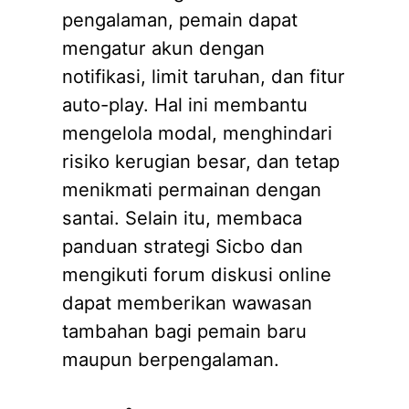
pengalaman, pemain dapat
mengatur akun dengan
notifikasi, limit taruhan, dan fitur
auto-play. Hal ini membantu
mengelola modal, menghindari
risiko kerugian besar, dan tetap
menikmati permainan dengan
santai. Selain itu, membaca
panduan strategi Sicbo dan
mengikuti forum diskusi online
dapat memberikan wawasan
tambahan bagi pemain baru
maupun berpengalaman.