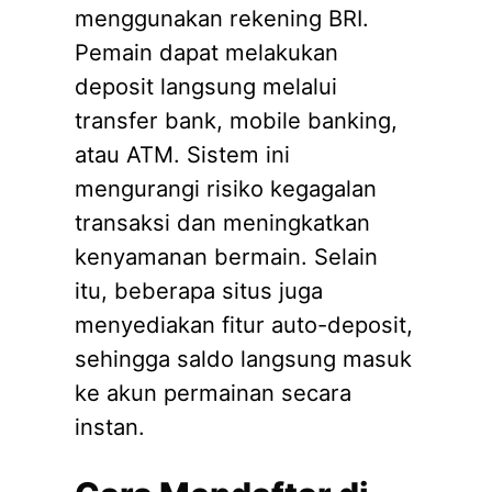
menggunakan rekening BRI.
Pemain dapat melakukan
deposit langsung melalui
transfer bank, mobile banking,
atau ATM. Sistem ini
mengurangi risiko kegagalan
transaksi dan meningkatkan
kenyamanan bermain. Selain
itu, beberapa situs juga
menyediakan fitur auto-deposit,
sehingga saldo langsung masuk
ke akun permainan secara
instan.