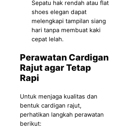
Sepatu hak rendah atau flat
shoes elegan dapat
melengkapi tampilan siang
hari tanpa membuat kaki
cepat lelah.
Perawatan Cardigan
Rajut agar Tetap
Rapi
Untuk menjaga kualitas dan
bentuk cardigan rajut,
perhatikan langkah perawatan
berikut: