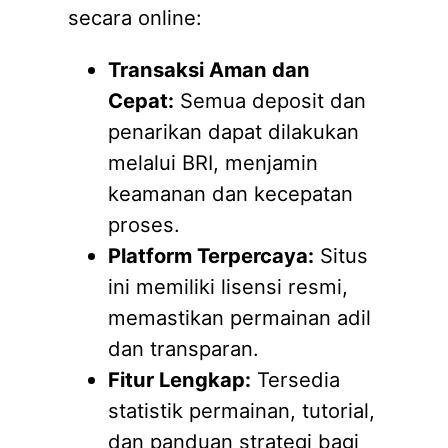
secara online:
Transaksi Aman dan
Cepat:
Semua deposit dan
penarikan dapat dilakukan
melalui BRI, menjamin
keamanan dan kecepatan
proses.
Platform Terpercaya:
Situs
ini memiliki lisensi resmi,
memastikan permainan adil
dan transparan.
Fitur Lengkap:
Tersedia
statistik permainan, tutorial,
dan panduan strategi bagi