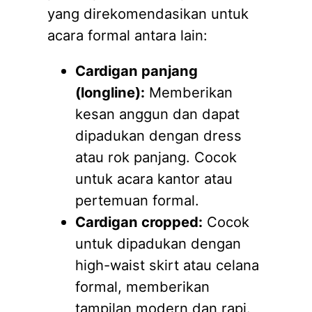
yang direkomendasikan untuk
acara formal antara lain:
Cardigan panjang
(longline):
Memberikan
kesan anggun dan dapat
dipadukan dengan dress
atau rok panjang. Cocok
untuk acara kantor atau
pertemuan formal.
Cardigan cropped:
Cocok
untuk dipadukan dengan
high-waist skirt atau celana
formal, memberikan
tampilan modern dan rapi.