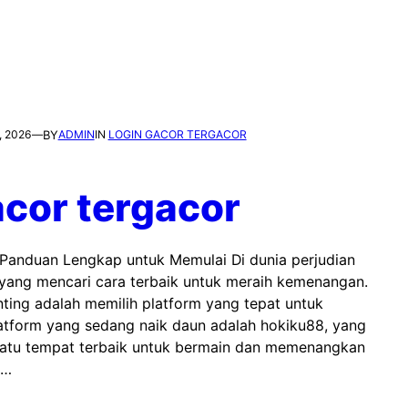
, 2026
—
BY
ADMIN
IN
LOGIN GACOR TERGACOR
cor tergacor
 Panduan Lengkap untuk Memulai Di dunia perjudian
 yang mencari cara terbaik untuk meraih kemenangan.
nting adalah memilih platform yang tepat untuk
latform yang sedang naik daun adalah hokiku88, yang
 satu tempat terbaik untuk bermain dan memenangkan
,…