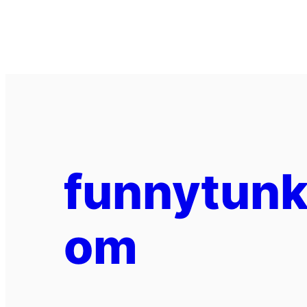
funnytunk
om