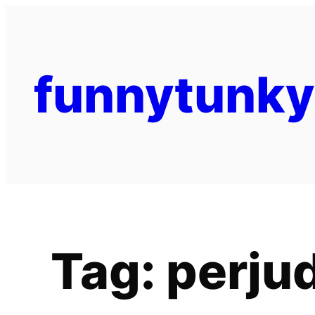
funnytunk
Tag:
perjud