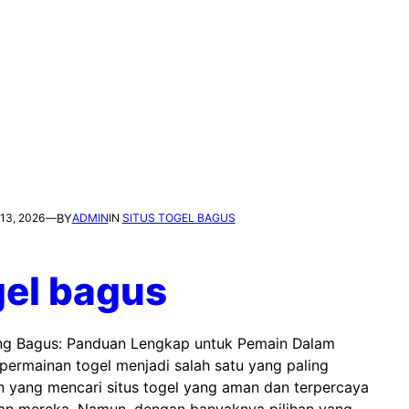
13, 2026
—
BY
ADMIN
IN
SITUS TOGEL BAGUS
gel bagus
ang Bagus: Panduan Lengkap untuk Pemain Dalam
, permainan togel menjadi salah satu yang paling
n yang mencari situs togel yang aman dan terpercaya