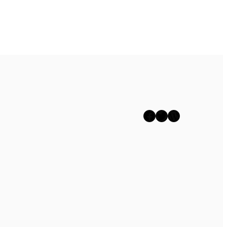
Facebook
Twitter
WordPress