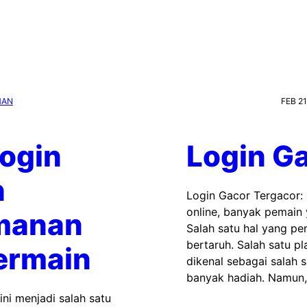
MAN
FEB 21
ogin
Login Ga
n
Login Gacor Tergacor:
online, banyak pemain
amanan
Salah satu hal yang pe
bertaruh. Salah satu p
ermain
dikenal sebagai salah
banyak hadiah. Namun
ini menjadi salah satu