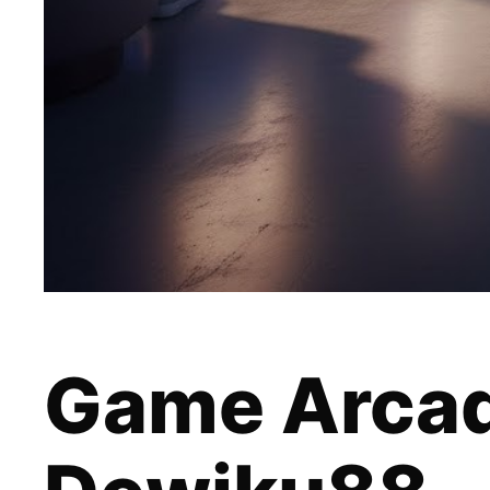
Game Arcade