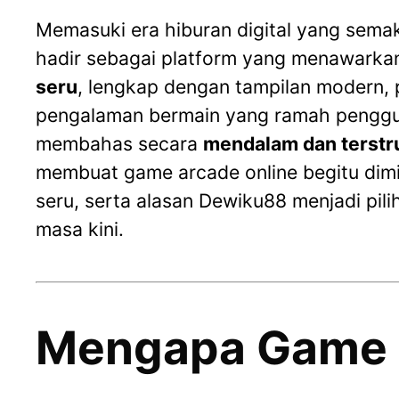
Memasuki era hiburan digital yang semak
hadir sebagai platform yang menawark
seru
, lengkap dengan tampilan modern, 
pengalaman bermain yang ramah pengguna
membahas secara
mendalam dan terstr
membuat game arcade online begitu dimin
seru, serta alasan Dewiku88 menjadi pil
masa kini.
Mengapa Game A