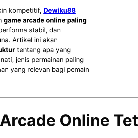
in kompetitif,
Dewiku88
an
game arcade online paling
performa stabil, dan
. Artikel ini akan
uktur
tentang apa yang
ati, jenis permainan paling
ihan yang relevan bagi pemain
rcade Online Tet