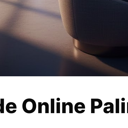
 Online Pali