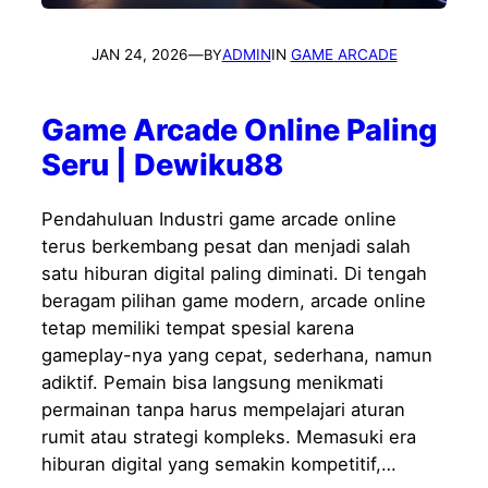
JAN 24, 2026
—
ADMIN
IN
GAME ARCADE
BY
Game Arcade Online Paling
Seru | Dewiku88
Pendahuluan Industri game arcade online
terus berkembang pesat dan menjadi salah
satu hiburan digital paling diminati. Di tengah
beragam pilihan game modern, arcade online
tetap memiliki tempat spesial karena
gameplay-nya yang cepat, sederhana, namun
adiktif. Pemain bisa langsung menikmati
permainan tanpa harus mempelajari aturan
rumit atau strategi kompleks. Memasuki era
hiburan digital yang semakin kompetitif,…