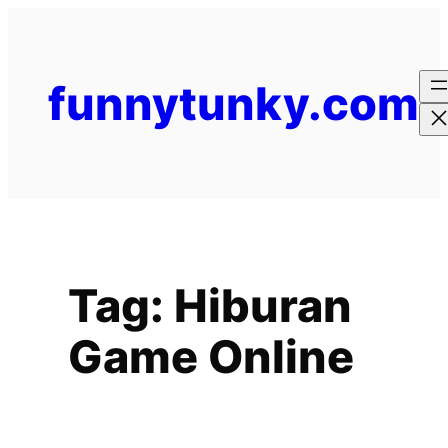
funnytunky.com
Tag:
Hiburan
Game Online