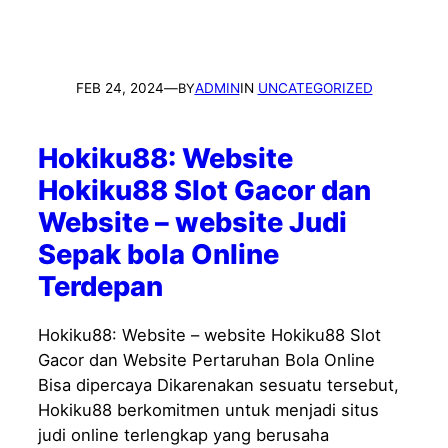
FEB 24, 2024
—
ADMIN
IN
UNCATEGORIZED
BY
Hokiku88: Website
Hokiku88 Slot Gacor dan
Website – website Judi
Sepak bola Online
Terdepan
Hokiku88: Website – website Hokiku88 Slot
Gacor dan Website Pertaruhan Bola Online
Bisa dipercaya Dikarenakan sesuatu tersebut,
Hokiku88 berkomitmen untuk menjadi situs
judi online terlengkap yang berusaha