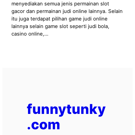
menyediakan semua jenis permainan slot
gacor dan permainan judi online lainnya. Selain
itu juga terdapat pilihan game judi online
lainnya selain game slot seperti judi bola,
casino online,…
funnytunky
.com