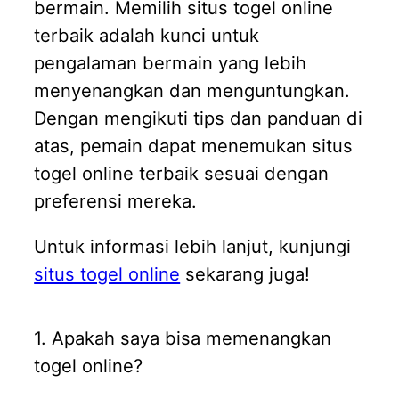
bermain. Memilih situs togel online
terbaik adalah kunci untuk
pengalaman bermain yang lebih
menyenangkan dan menguntungkan.
Dengan mengikuti tips dan panduan di
atas, pemain dapat menemukan situs
togel online terbaik sesuai dengan
preferensi mereka.
Untuk informasi lebih lanjut, kunjungi
situs togel online
sekarang juga!
1. Apakah saya bisa memenangkan
togel online?