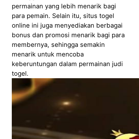
permainan yang lebih menarik bagi
para pemain. Selain itu, situs togel
online ini juga menyediakan berbagai
bonus dan promosi menarik bagi para
membernya, sehingga semakin
menarik untuk mencoba
keberuntungan dalam permainan judi
togel.