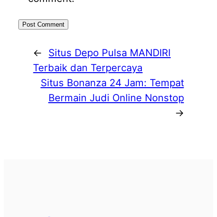
←
Situs Depo Pulsa MANDIRI
Terbaik dan Terpercaya
Situs Bonanza 24 Jam: Tempat
Bermain Judi Online Nonstop
→