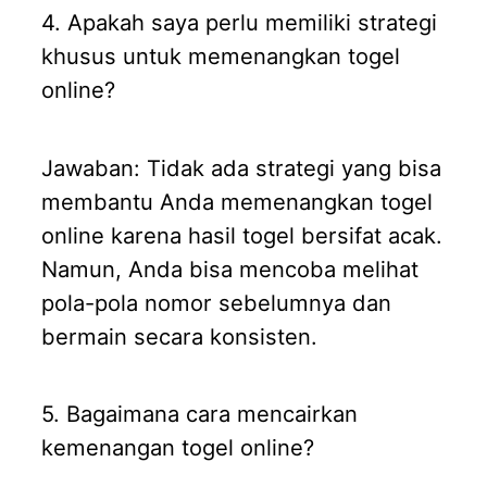
4. Apakah saya perlu memiliki strategi
khusus untuk memenangkan togel
online?
Jawaban: Tidak ada strategi yang bisa
membantu Anda memenangkan togel
online karena hasil togel bersifat acak.
Namun, Anda bisa mencoba melihat
pola-pola nomor sebelumnya dan
bermain secara konsisten.
5. Bagaimana cara mencairkan
kemenangan togel online?