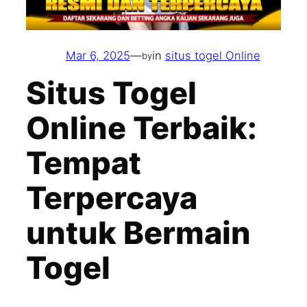
Mar 6, 2025
—
in
situs togel Online
by
Situs Togel
Online Terbaik:
Tempat
Terpercaya
untuk Bermain
Togel