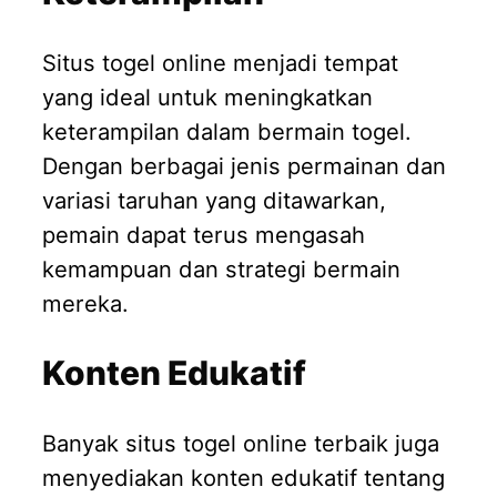
Situs togel online menjadi tempat
yang ideal untuk meningkatkan
keterampilan dalam bermain togel.
Dengan berbagai jenis permainan dan
variasi taruhan yang ditawarkan,
pemain dapat terus mengasah
kemampuan dan strategi bermain
mereka.
Konten Edukatif
Banyak situs togel online terbaik juga
menyediakan konten edukatif tentang