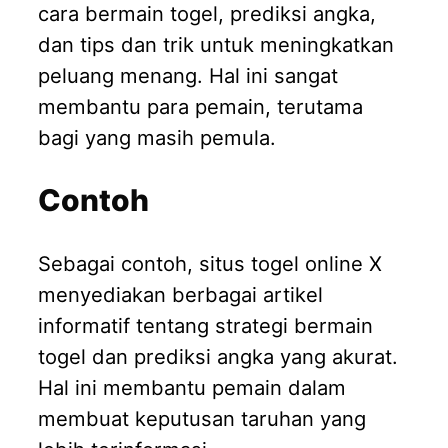
cara bermain togel, prediksi angka,
dan tips dan trik untuk meningkatkan
peluang menang. Hal ini sangat
membantu para pemain, terutama
bagi yang masih pemula.
Contoh
Sebagai contoh, situs togel online X
menyediakan berbagai artikel
informatif tentang strategi bermain
togel dan prediksi angka yang akurat.
Hal ini membantu pemain dalam
membuat keputusan taruhan yang