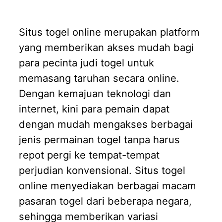
Situs togel online merupakan platform
yang memberikan akses mudah bagi
para pecinta judi togel untuk
memasang taruhan secara online.
Dengan kemajuan teknologi dan
internet, kini para pemain dapat
dengan mudah mengakses berbagai
jenis permainan togel tanpa harus
repot pergi ke tempat-tempat
perjudian konvensional. Situs togel
online menyediakan berbagai macam
pasaran togel dari beberapa negara,
sehingga memberikan variasi