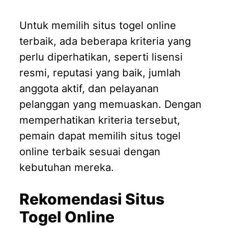
Untuk memilih situs togel online
terbaik, ada beberapa kriteria yang
perlu diperhatikan, seperti lisensi
resmi, reputasi yang baik, jumlah
anggota aktif, dan pelayanan
pelanggan yang memuaskan. Dengan
memperhatikan kriteria tersebut,
pemain dapat memilih situs togel
online terbaik sesuai dengan
kebutuhan mereka.
Rekomendasi Situs
Togel Online