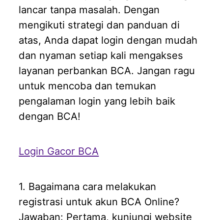
lancar tanpa masalah. Dengan
mengikuti strategi dan panduan di
atas, Anda dapat login dengan mudah
dan nyaman setiap kali mengakses
layanan perbankan BCA. Jangan ragu
untuk mencoba dan temukan
pengalaman login yang lebih baik
dengan BCA!
Login Gacor BCA
1. Bagaimana cara melakukan
registrasi untuk akun BCA Online?
Jawaban: Pertama, kunjungi website