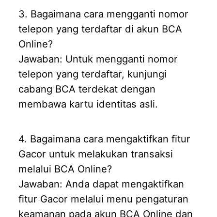
3. Bagaimana cara mengganti nomor
telepon yang terdaftar di akun BCA
Online?
Jawaban: Untuk mengganti nomor
telepon yang terdaftar, kunjungi
cabang BCA terdekat dengan
membawa kartu identitas asli.
4. Bagaimana cara mengaktifkan fitur
Gacor untuk melakukan transaksi
melalui BCA Online?
Jawaban: Anda dapat mengaktifkan
fitur Gacor melalui menu pengaturan
keamanan pada akun BCA Online dan