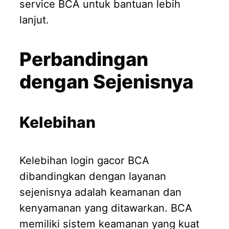
service BCA untuk bantuan lebih
lanjut.
Perbandingan
dengan Sejenisnya
Kelebihan
Kelebihan login gacor BCA
dibandingkan dengan layanan
sejenisnya adalah keamanan dan
kenyamanan yang ditawarkan. BCA
memiliki sistem keamanan yang kuat