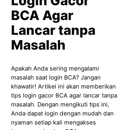
Login Gacor
BCA Agar
Lancar tanpa
Masalah
Apakah Anda sering mengalami
masalah saat login BCA? Jangan
khawatir! Artikel ini akan memberikan
tips login gacor BCA agar lancar tanpa
masalah. Dengan mengikuti tips ini,
Anda dapat login dengan mudah dan
nyaman setiap kali mengakses