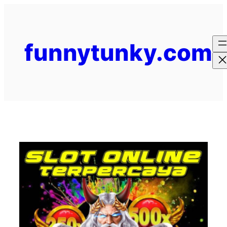
Skip
to
content
funnytunky.com