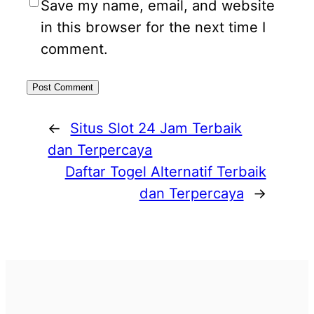
Save my name, email, and website
in this browser for the next time I
comment.
←
Situs Slot 24 Jam Terbaik
dan Terpercaya
Daftar Togel Alternatif Terbaik
dan Terpercaya
→