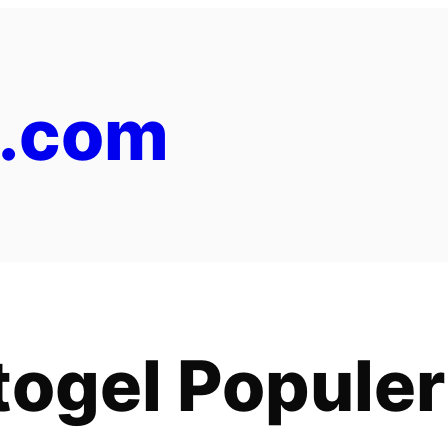
y.com
togel Populer