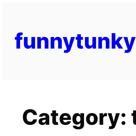
funnytunk
Category: