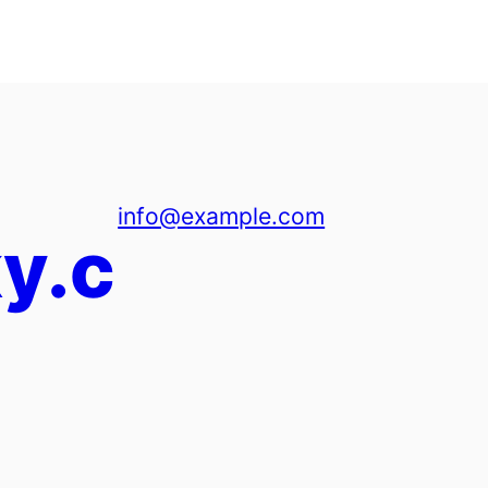
info@example.com
y.c