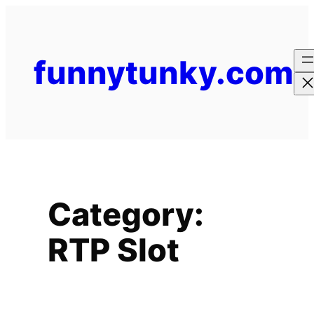
funnytunky.com
Category:
RTP Slot