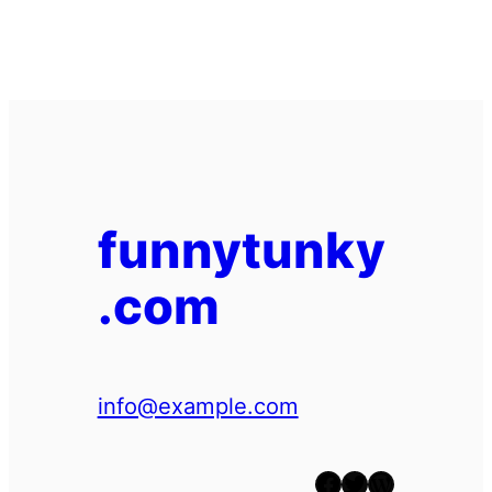
funnytunky
.com
info@example.com
Facebook
Twitter
WordPress