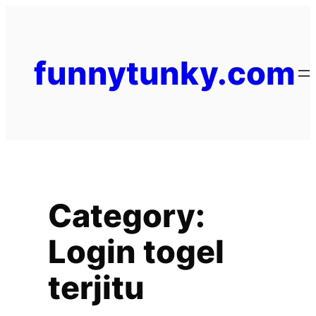
funnytunky.com
Category:
Login togel
terjitu