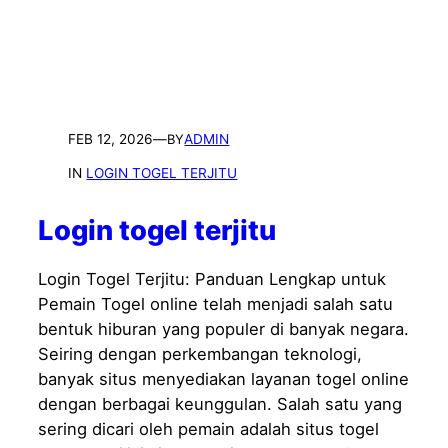
FEB 12, 2026
—
ADMIN
BY
IN
LOGIN TOGEL TERJITU
Login togel terjitu
Login Togel Terjitu: Panduan Lengkap untuk
Pemain Togel online telah menjadi salah satu
bentuk hiburan yang populer di banyak negara.
Seiring dengan perkembangan teknologi,
banyak situs menyediakan layanan togel online
dengan berbagai keunggulan. Salah satu yang
sering dicari oleh pemain adalah situs togel