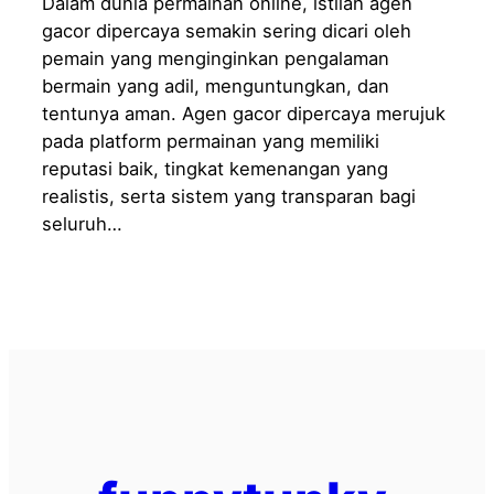
Dalam dunia permainan online, istilah agen
gacor dipercaya semakin sering dicari oleh
pemain yang menginginkan pengalaman
bermain yang adil, menguntungkan, dan
tentunya aman. Agen gacor dipercaya merujuk
pada platform permainan yang memiliki
reputasi baik, tingkat kemenangan yang
realistis, serta sistem yang transparan bagi
seluruh…