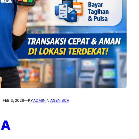
FEB 3, 2026
—
BY
ADMIN
IN
AGEN BCA
CA