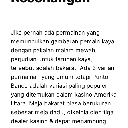
Jika pernah ada permainan yang
memunculkan gambaran pemain kaya
dengan pakaian malam mewah,
perjudian untuk taruhan kaya,
tersebut adalah bakarat. Ada 3 varian
permainan yang umum tetapi Punto
Banco adalah variasi paling populer
yang ditemukan dalam kasino Amerika
Utara. Meja bakarat biasa berukuran
sebesar meja dadu, dikelola oleh tiga
dealer kasino & dapat menampung