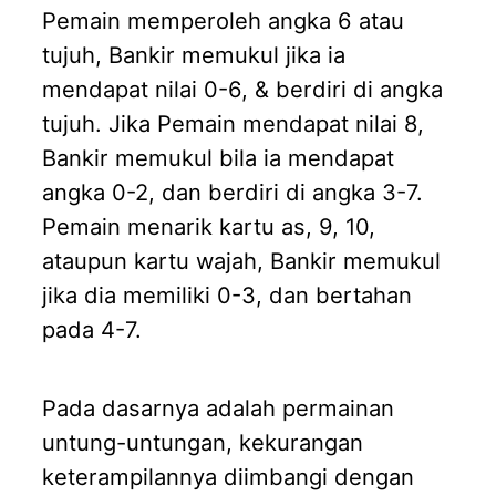
Pemain memperoleh angka 6 atau
tujuh, Bankir memukul jika ia
mendapat nilai 0-6, & berdiri di angka
tujuh. Jika Pemain mendapat nilai 8,
Bankir memukul bila ia mendapat
angka 0-2, dan berdiri di angka 3-7.
Pemain menarik kartu as, 9, 10,
ataupun kartu wajah, Bankir memukul
jika dia memiliki 0-3, dan bertahan
pada 4-7.
Pada dasarnya adalah permainan
untung-untungan, kekurangan
keterampilannya diimbangi dengan