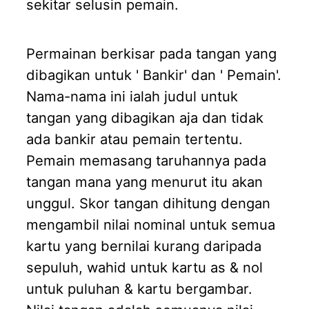
sekitar selusin pemain.
Permainan berkisar pada tangan yang
dibagikan untuk ' Bankir' dan ' Pemain'.
Nama-nama ini ialah judul untuk
tangan yang dibagikan aja dan tidak
ada bankir atau pemain tertentu.
Pemain memasang taruhannya pada
tangan mana yang menurut itu akan
unggul. Skor tangan dihitung dengan
mengambil nilai nominal untuk semua
kartu yang bernilai kurang daripada
sepuluh, wahid untuk kartu as & nol
untuk puluhan & kartu bergambar.