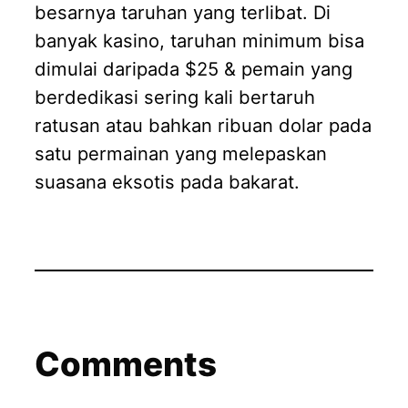
besarnya taruhan yang terlibat. Di
banyak kasino, taruhan minimum bisa
dimulai daripada $25 & pemain yang
berdedikasi sering kali bertaruh
ratusan atau bahkan ribuan dolar pada
satu permainan yang melepaskan
suasana eksotis pada bakarat.
Comments