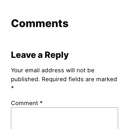
Comments
Leave a Reply
Your email address will not be
published.
Required fields are marked
*
Comment
*