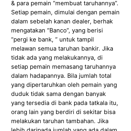
& para pemain “membuat taruhannya”.
Setiap pemain, dimulai dengan pemain
dalam sebelah kanan dealer, berhak
mengatakan “Banco”, yang berisi
“pergi ke bank, ” untuk tampil
melawan semua taruhan bankir. Jika
tidak ada yang melakukannya, di
setiap pemain memasang taruhannya
dalam hadapannya. Bila jumlah total
yang dipertaruhkan oleh pemain yang
duduk tidak sama dengan banyak
yang tersedia di bank pada tatkala itu,
orang lain yang berdiri di sekitar bisa
melakukan taruhan tambahan. Jika
lebih daripada jumlah yang ada dalam