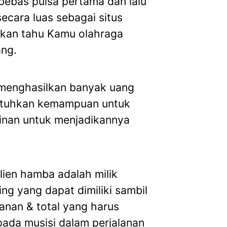
 bebas pulsa pertama dan lalu
secara luas sebagai situs
skan tahu Kamu olahraga
ang.
 menghasilkan banyak uang
butuhkan kemampuan untuk
inan untuk menjadikannya
lien hamba adalah milik
ing yang dapat dimiliki sambil
kanan & total yang harus
pada musisi dalam perjalanan