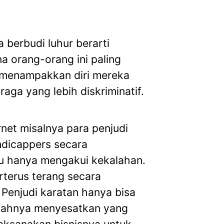
berbudi luhur berarti
a orang-orang ini paling
 menampakkan diri mereka
aga yang lebih diskriminatif.
rnet misalnya para penjudi
ndicappers secara
tu hanya mengakui kekalahan.
terus terang secara
 Penjudi karatan hanya bisa
dahnya menyesatkan yang