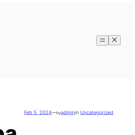
Feb 5, 2024
—
admin
in
Uncategorized
by
pa