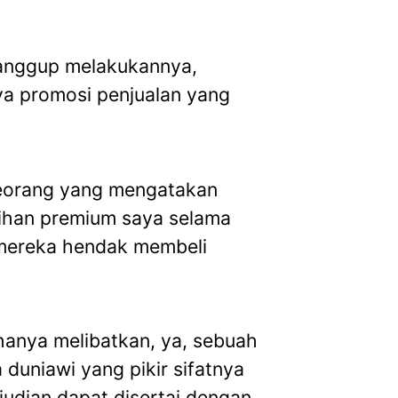
anggup melakukannya,
ya promosi penjualan yang
seorang yang mengatakan
lihan premium saya selama
 mereka hendak membeli
hanya melibatkan, ya, sebuah
 duniawi yang pikir sifatnya
rjudian dapat disertai dengan