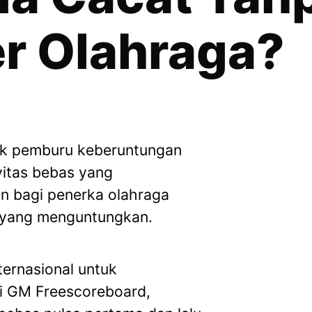
r Olahraga?
yak pemburu keberuntungan
vitas bebas yang
n bagi penerka olahraga
a yang menguntungkan.
ternasional untuk
ai GM Freescoreboard,