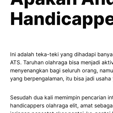
Handicappe
Ini adalah teka-teki yang dihadapi ban
ATS. Taruhan olahraga bisa menjadi akti
menyenangkan bagi seluruh orang, namu
yang berpengalaman, itu bisa jadi usah
Sesudah dua kali memimpin pencarian in
handicappers olahraga elit, amat sebag