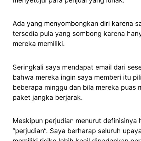
Ada yang menyombongkan diri karena s
tersedia pula yang sombong karena han
mereka memiliki.
Seringkali saya mendapat email dari se
bahwa mereka ingin saya memberi itu pi
beberapa minggu dan bila mereka puas
paket jangka berjarak.
Meskipun perjudian menurut definisinya 
“perjudian”. Saya berharap seluruh upaya
memiliki risiko lebih kecil dipadankan pe