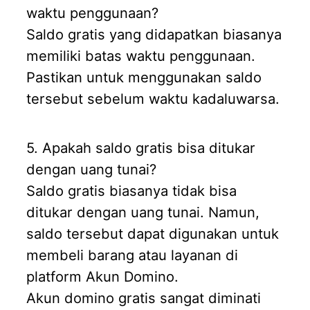
waktu penggunaan?
Saldo gratis yang didapatkan biasanya
memiliki batas waktu penggunaan.
Pastikan untuk menggunakan saldo
tersebut sebelum waktu kadaluwarsa.
5. Apakah saldo gratis bisa ditukar
dengan uang tunai?
Saldo gratis biasanya tidak bisa
ditukar dengan uang tunai. Namun,
saldo tersebut dapat digunakan untuk
membeli barang atau layanan di
platform Akun Domino.
Akun domino gratis sangat diminati