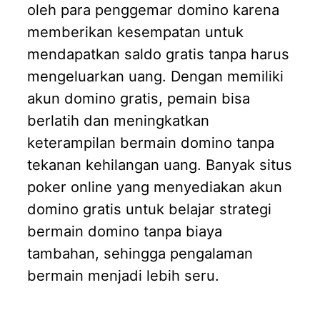
oleh para penggemar domino karena
memberikan kesempatan untuk
mendapatkan saldo gratis tanpa harus
mengeluarkan uang. Dengan memiliki
akun domino gratis, pemain bisa
berlatih dan meningkatkan
keterampilan bermain domino tanpa
tekanan kehilangan uang. Banyak situs
poker online yang menyediakan akun
domino gratis untuk belajar strategi
bermain domino tanpa biaya
tambahan, sehingga pengalaman
bermain menjadi lebih seru.