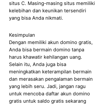
situs C. Masing-masing situs memiliki
kelebihan dan keunikan tersendiri
yang bisa Anda nikmati.
Kesimpulan
Dengan memiliki akun domino gratis,
Anda bisa bermain domino tanpa
harus khawatir kehilangan uang.
Selain itu, Anda juga bisa
meningkatkan keterampilan bermain
dan merasakan pengalaman bermain
yang lebih seru. Jadi, jangan ragu
untuk mencoba daftar akun domino
gratis untuk saldo gratis sekarang