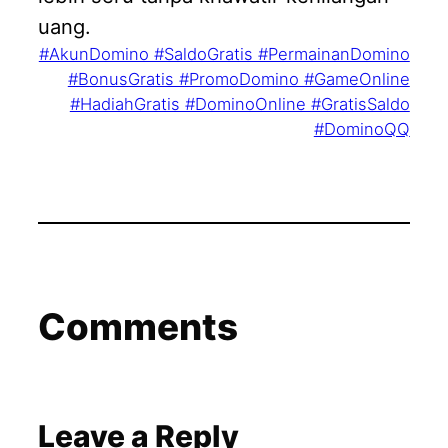
uang.
#AkunDomino #SaldoGratis #PermainanDomino
#BonusGratis #PromoDomino #GameOnline
#HadiahGratis #DominoOnline #GratisSaldo
#DominoQQ
Comments
Leave a Reply