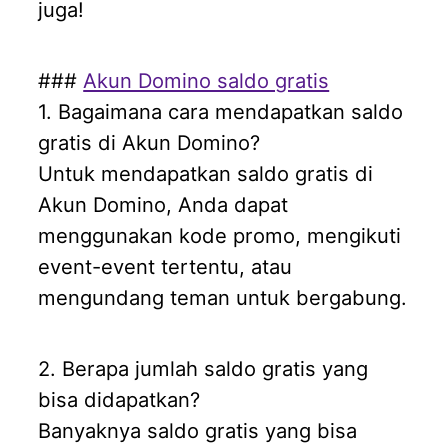
juga!
###
Akun Domino saldo gratis
1. Bagaimana cara mendapatkan saldo
gratis di Akun Domino?
Untuk mendapatkan saldo gratis di
Akun Domino, Anda dapat
menggunakan kode promo, mengikuti
event-event tertentu, atau
mengundang teman untuk bergabung.
2. Berapa jumlah saldo gratis yang
bisa didapatkan?
Banyaknya saldo gratis yang bisa