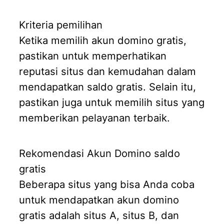
Kriteria pemilihan
Ketika memilih akun domino gratis,
pastikan untuk memperhatikan
reputasi situs dan kemudahan dalam
mendapatkan saldo gratis. Selain itu,
pastikan juga untuk memilih situs yang
memberikan pelayanan terbaik.
Rekomendasi Akun Domino saldo
gratis
Beberapa situs yang bisa Anda coba
untuk mendapatkan akun domino
gratis adalah situs A, situs B, dan