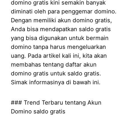
domino gratis kini semakin banyak
diminati oleh para penggemar domino.
Dengan memiliki akun domino gratis,
Anda bisa mendapatkan saldo gratis
yang bisa digunakan untuk bermain
domino tanpa harus mengeluarkan
uang. Pada artikel kali ini, kita akan
membahas tentang daftar akun
domino gratis untuk saldo gratis.
Simak informasinya di bawah ini.
### Trend Terbaru tentang Akun
Domino saldo gratis