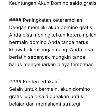
Keuntungan Akun Domino saldo gratis
#### Peningkatan keterampilan
Dengan memiliki akun domino gratis,
Anda bisa meningkatkan keterampilan
bermain domino Anda tanpa harus
khawatir kehilangan uang. Anda bisa
berlatih sebanyak mungkin tanpa
harus mengeluarkan biaya tambahan.
#### Konten edukatif
Selain untuk bermain, akun domino
gratis juga bisa digunakan untuk
belajar dan memahami strategi