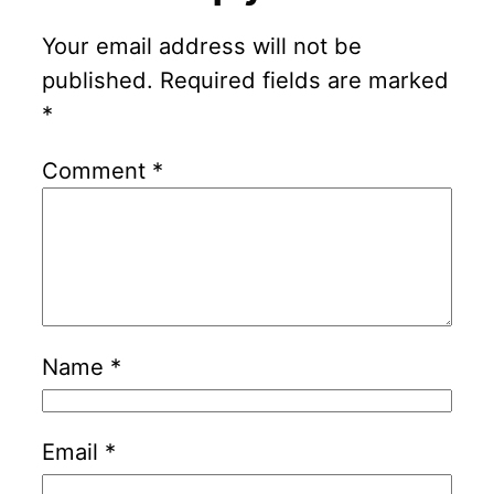
Your email address will not be
published.
Required fields are marked
*
Comment
*
Name
*
Email
*