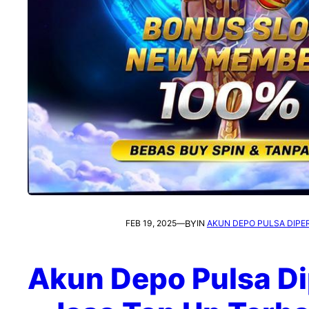
FEB 19, 2025
—
BY
IN
AKUN DEPO PULSA DIPE
Akun Depo Pulsa D