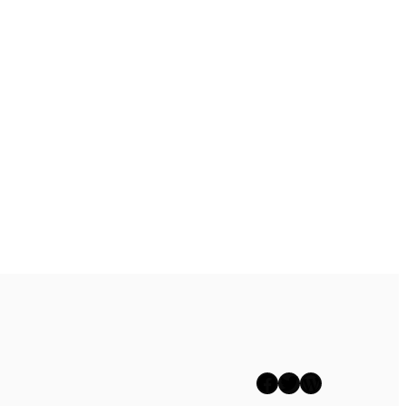
Facebook
Twitter
WordPress