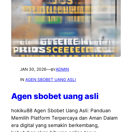
JAN 30, 2026
—
ADMIN
BY
IN
AGEN SBOBET UANG ASLI
Agen sbobet uang asli
hokiku88 Agen Sbobet Uang Asli: Panduan
Memilih Platform Terpercaya dan Aman Dalam
era digital yang semakin berkembang,