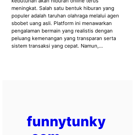
kebutuhan akan hiburan online terus
meningkat. Salah satu bentuk hiburan yang
populer adalah taruhan olahraga melalui agen
sbobet uang asli. Platform ini menawarkan
pengalaman bermain yang realistis dengan
peluang kemenangan yang transparan serta
sistem transaksi yang cepat. Namun,…
funnytunky