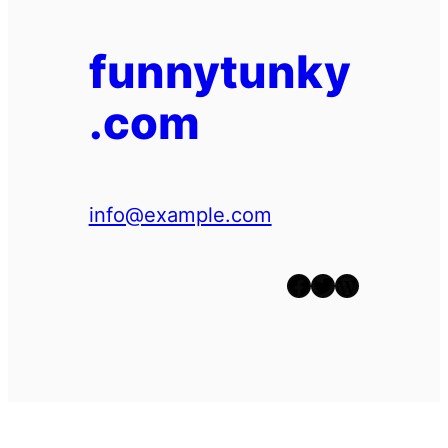
funnytunky
.com
info@example.com
Facebook
Twitter
WordPress