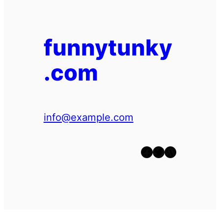
funnytunky
.com
info@example.com
Facebook
Twitter
WordPress