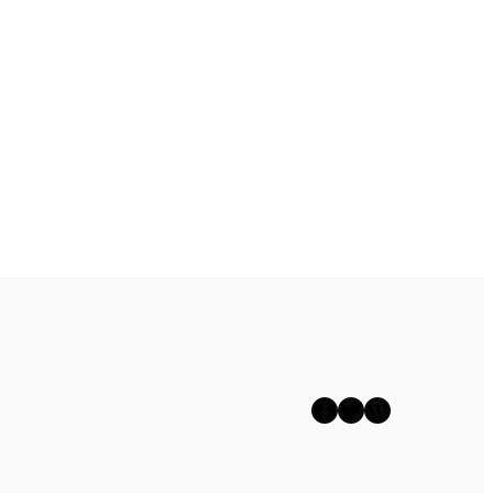
Facebook
Twitter
WordPress