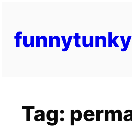
funnytunk
Tag:
perma