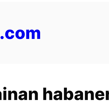
y.com
inan habane