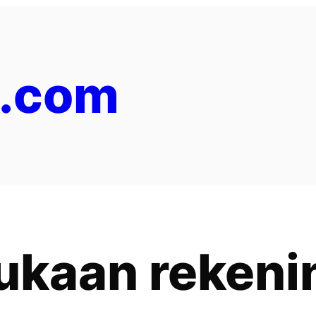
y.com
kaan rekeni