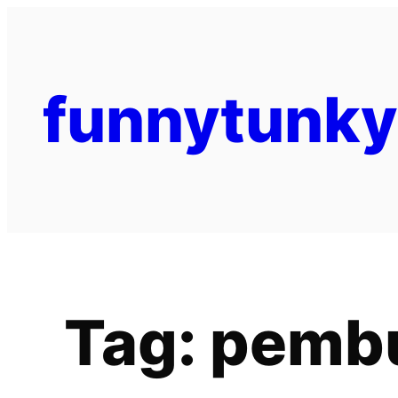
funnytunk
Tag:
pembu