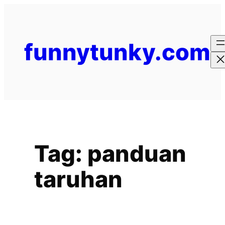
funnytunky.com
Tag:
panduan
taruhan