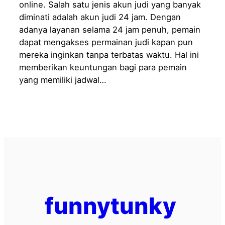
online. Salah satu jenis akun judi yang banyak
diminati adalah akun judi 24 jam. Dengan
adanya layanan selama 24 jam penuh, pemain
dapat mengakses permainan judi kapan pun
mereka inginkan tanpa terbatas waktu. Hal ini
memberikan keuntungan bagi para pemain
yang memiliki jadwal…
funnytunky