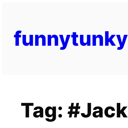
funnytunk
Tag:
#Jack