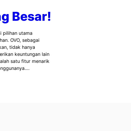
g Besar!
di pilihan utama
han. OVO, sebagai
kan, tidak hanya
rikan keuntungan lain
lah satu fitur menarik
penggunanya.…