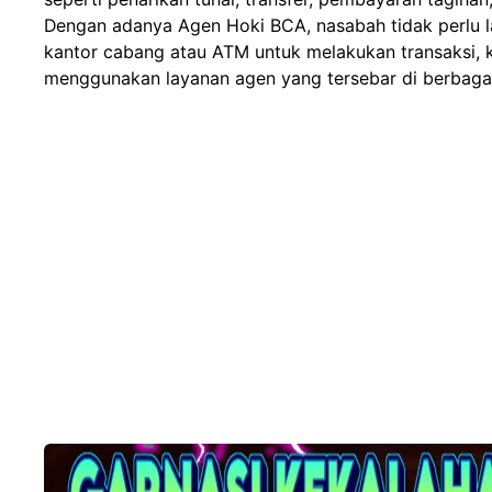
Dengan adanya Agen Hoki BCA, nasabah tidak perlu l
kantor cabang atau ATM untuk melakukan transaksi, 
menggunakan layanan agen yang tersebar di berbag