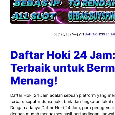
DEC 25, 2024
—
BY
IN
DAFTAR HOKI 24 J
Daftar Hoki 24 Jam:
Terbaik untuk Berm
Menang!
Daftar Hoki 24 Jam adalah sebuah platform yang men
terbaru seputar dunia hoki, baik dari tingkatan lokal 
Dengan adanya Daftar Hoki 24 Jam, para penggemar 
dengan mudah mengakses hasil pertandingan, jadwal l