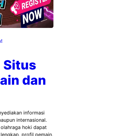
AM
 Situs
ain dan
yediakan informasi
maupun internasional.
olahraga hoki dapat
engkap, profil pemain,