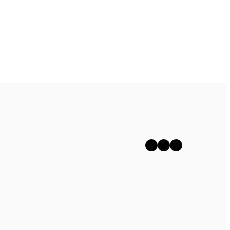
Facebook
Twitter
WordPress