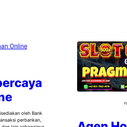
percaya
ne
F
isediakan oleh Bank
ansaksi perbankan,
Agen Ho
, dan lain sebagainya.