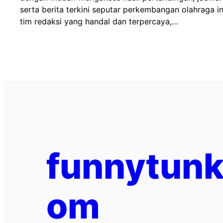
serta berita terkini seputar perkembangan olahraga 
tim redaksi yang handal dan terpercaya,…
funnytunk
om