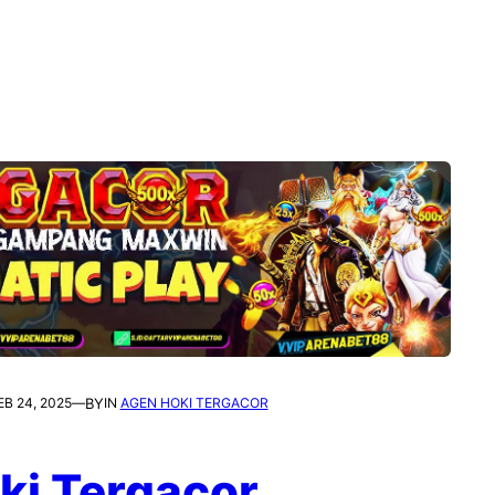
EB 24, 2025
—
BY
IN
AGEN HOKI TERGACOR
ki Tergacor