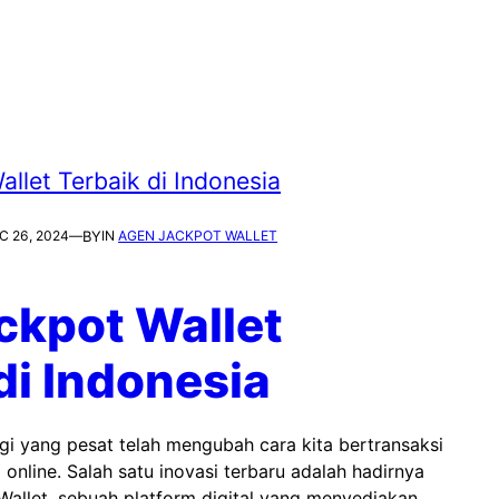
C 26, 2024
—
BY
IN
AGEN JACKPOT WALLET
ckpot Wallet
di Indonesia
i yang pesat telah mengubah cara kita bertransaksi
 online. Salah satu inovasi terbaru adalah hadirnya
Wallet, sebuah platform digital yang menyediakan