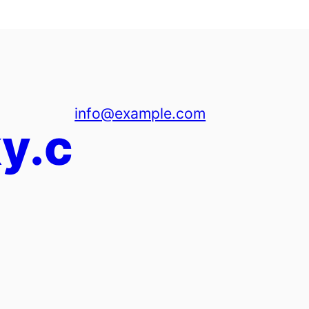
info@example.com
y.c