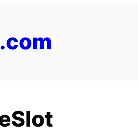
y.com
eSlot