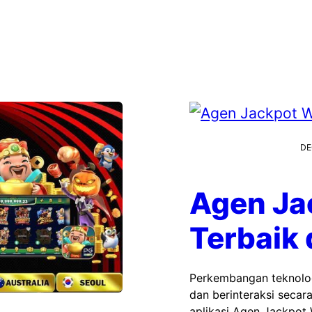
DE
Agen Ja
Terbaik 
Perkembangan teknolog
dan berinteraksi secara
aplikasi Agen Jackpot 