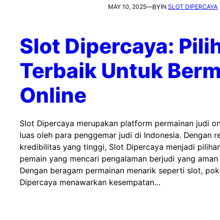
MAY 10, 2025
—
BY
IN
SLOT DIPERCAYA
Slot Dipercaya: Pili
Terbaik Untuk Berm
Online
Slot Dipercaya merupakan platform permainan judi onl
luas oleh para penggemar judi di Indonesia. Dengan r
kredibilitas yang tinggi, Slot Dipercaya menjadi pilih
pemain yang mencari pengalaman berjudi yang aman
Dengan beragam permainan menarik seperti slot, poker
Dipercaya menawarkan kesempatan…