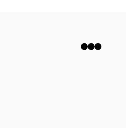
Facebook
Twitter
WordPress