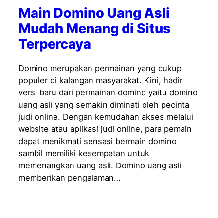
Main Domino Uang Asli
Mudah Menang di Situs
Terpercaya
Domino merupakan permainan yang cukup
populer di kalangan masyarakat. Kini, hadir
versi baru dari permainan domino yaitu domino
uang asli yang semakin diminati oleh pecinta
judi online. Dengan kemudahan akses melalui
website atau aplikasi judi online, para pemain
dapat menikmati sensasi bermain domino
sambil memiliki kesempatan untuk
memenangkan uang asli. Domino uang asli
memberikan pengalaman…