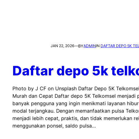
JAN 22, 2026
—
BY
ADMIN
IN
DAFTAR DEPO 5K T
Daftar depo 5k tel
Photo by J CF on Unsplash Daftar Depo 5K Telkomsel:
Murah dan Cepat Daftar depo 5K Telkomsel menjadi pi
banyak pengguna yang ingin menikmati layanan hibur
modal terjangkau. Dengan memanfaatkan pulsa Telkom
menjadi lebih cepat, praktis, dan tidak memerlukan r
menggunakan ponsel, saldo pulsa…