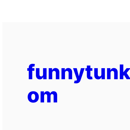
funnytunk
om