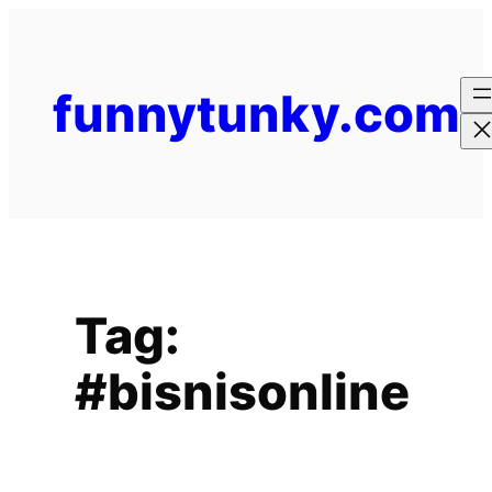
funnytunky.com
Tag:
#bisnisonline