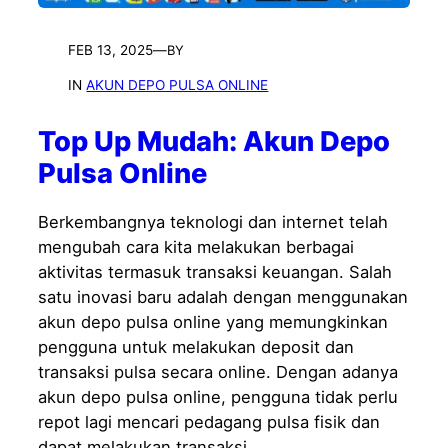
FEB 13, 2025
—
BY
IN
AKUN DEPO PULSA ONLINE
Top Up Mudah: Akun Depo
Pulsa Online
Berkembangnya teknologi dan internet telah
mengubah cara kita melakukan berbagai
aktivitas termasuk transaksi keuangan. Salah
satu inovasi baru adalah dengan menggunakan
akun depo pulsa online yang memungkinkan
pengguna untuk melakukan deposit dan
transaksi pulsa secara online. Dengan adanya
akun depo pulsa online, pengguna tidak perlu
repot lagi mencari pedagang pulsa fisik dan
dapat melakukan transaksi…