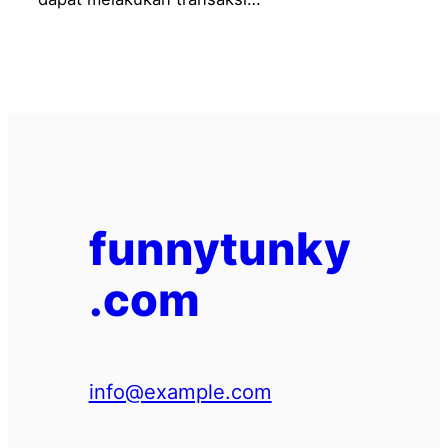
funnytunky
.com
info@example.com