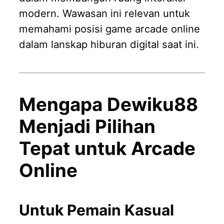
modern. Wawasan ini relevan untuk
memahami posisi game arcade online
dalam lanskap hiburan digital saat ini.
Mengapa Dewiku88
Menjadi Pilihan
Tepat untuk Arcade
Online
Untuk Pemain Kasual