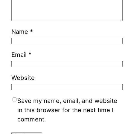
Name
*
Email
*
Website
Save my name, email, and website
in this browser for the next time I
comment.