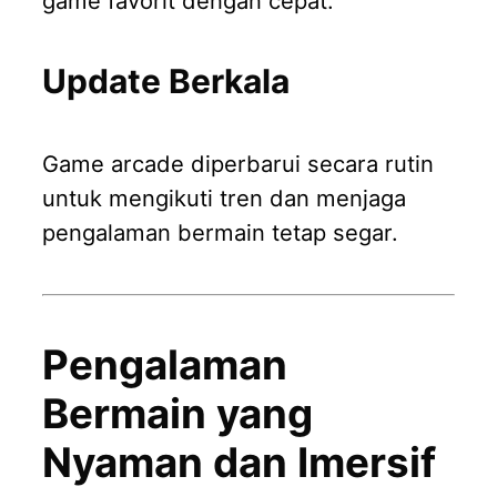
game favorit dengan cepat.
Update Berkala
Game arcade diperbarui secara rutin
untuk mengikuti tren dan menjaga
pengalaman bermain tetap segar.
Pengalaman
Bermain yang
Nyaman dan Imersif