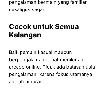
pengalaman bermain yang familiar
sekaligus segar.
Cocok untuk Semua
Kalangan
Baik pemain kasual maupun
berpengalaman dapat menikmati
arcade online. Tidak ada batasan usia
pengalaman, karena fokus utamanya
adalah hiburan.