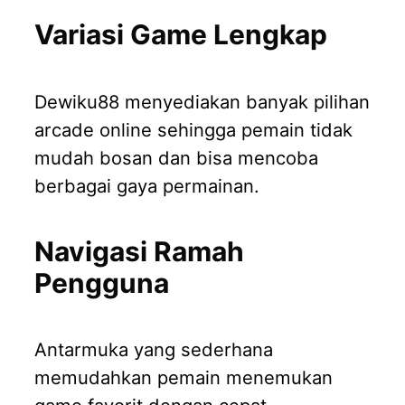
Variasi Game Lengkap
Dewiku88 menyediakan banyak pilihan
arcade online sehingga pemain tidak
mudah bosan dan bisa mencoba
berbagai gaya permainan.
Navigasi Ramah
Pengguna
Antarmuka yang sederhana
memudahkan pemain menemukan