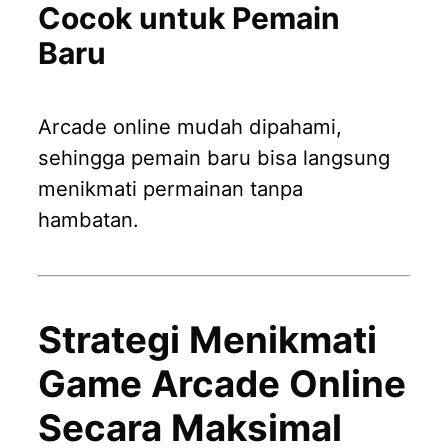
Cocok untuk Pemain
Baru
Arcade online mudah dipahami,
sehingga pemain baru bisa langsung
menikmati permainan tanpa
hambatan.
Strategi Menikmati
Game Arcade Online
Secara Maksimal