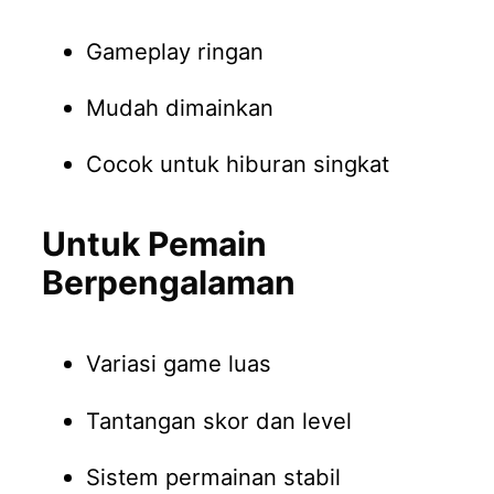
Gameplay ringan
Mudah dimainkan
Cocok untuk hiburan singkat
Untuk Pemain
Berpengalaman
Variasi game luas
Tantangan skor dan level
Sistem permainan stabil