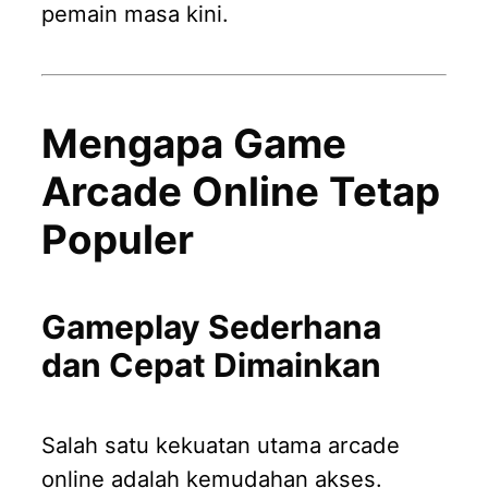
pemain masa kini.
Mengapa Game
Arcade Online Tetap
Populer
Gameplay Sederhana
dan Cepat Dimainkan
Salah satu kekuatan utama arcade
online adalah kemudahan akses.