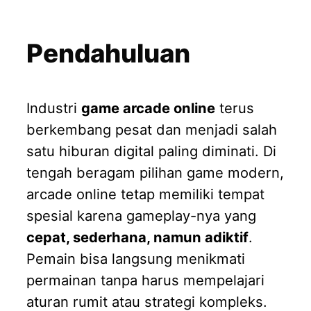
Pendahuluan
Industri
game arcade online
terus
berkembang pesat dan menjadi salah
satu hiburan digital paling diminati. Di
tengah beragam pilihan game modern,
arcade online tetap memiliki tempat
spesial karena gameplay-nya yang
cepat, sederhana, namun adiktif
.
Pemain bisa langsung menikmati
permainan tanpa harus mempelajari
aturan rumit atau strategi kompleks.