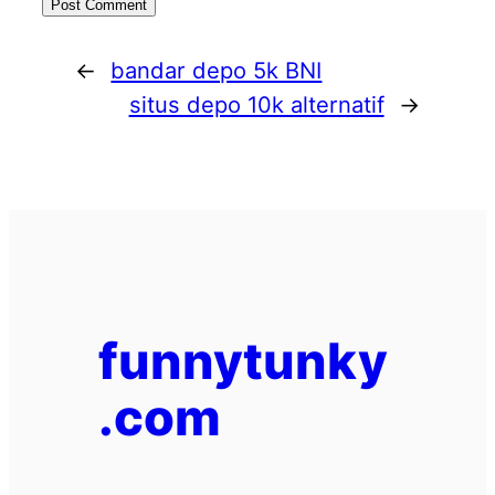
←
bandar depo 5k BNI
situs depo 10k alternatif
→
funnytunky
.com